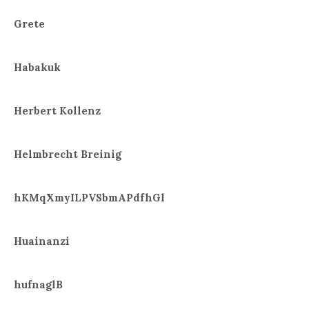
Grete
Habakuk
Herbert Kollenz
Helmbrecht Breinig
hKMqXmyILPVSbmAPdfhGl
Huainanzi
hufnaglB