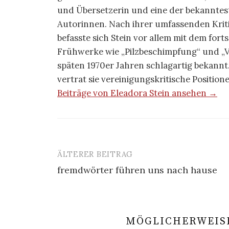
und Übersetzerin und eine der bekanntes
Autorinnen. Nach ihrer umfassenden Kri
befasste sich Stein vor allem mit dem for
Frühwerke wie „Pilzbeschimpfung“ und „V
späten 1970er Jahren schlagartig bekannt
vertrat sie vereinigungskritische Positi
Beiträge von Eleadora Stein ansehen →
ÄLTERER BEITRAG
Beitrags-
fremdwörter führen uns nach hause
Navigation
MÖGLICHERWEISE