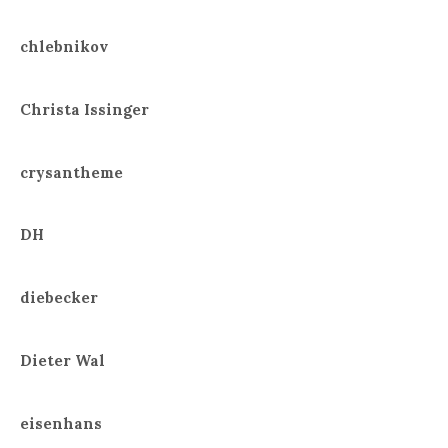
chlebnikov
Christa Issinger
crysantheme
DH
diebecker
Dieter Wal
eisenhans