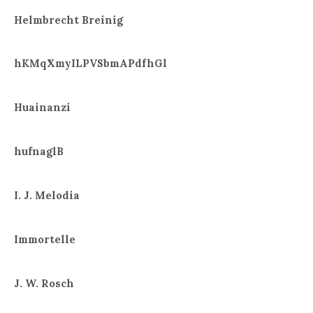
Helmbrecht Breinig
hKMqXmyILPVSbmAPdfhGl
Huainanzi
hufnaglB
I. J. Melodia
Immortelle
J. W. Rosch