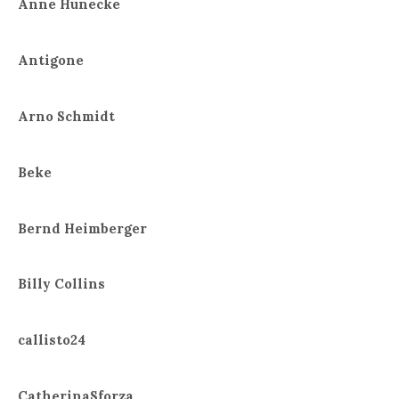
Anne Hünecke
Antigone
Arno Schmidt
Beke
Bernd Heimberger
Billy Collins
callisto24
CatherinaSforza