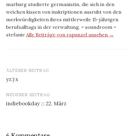
marburg studierte germanistin, die sich in den
weichen kissen von inskriptionen ausruht von den
merkwürdigkeiten ihres mittlerweile 15-jährigen
berufsalltags in der verwaltung. = soundroom =
stefanie
Alle Beiträge von rapunzel ansehen →
ÄLTERER BEITRAG
Beitrags-
yz:) x
Navigation
NEUERER BEITRAG
indiebookday ::: 22. März
6 Kommentare