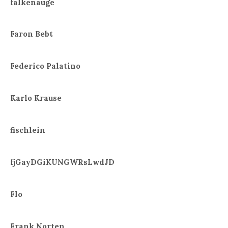
falkenauge
Faron Bebt
Federico Palatino
Karlo Krause
fischlein
fjGayDGiKUNGWRsLwdJD
Flo
Frank Norten