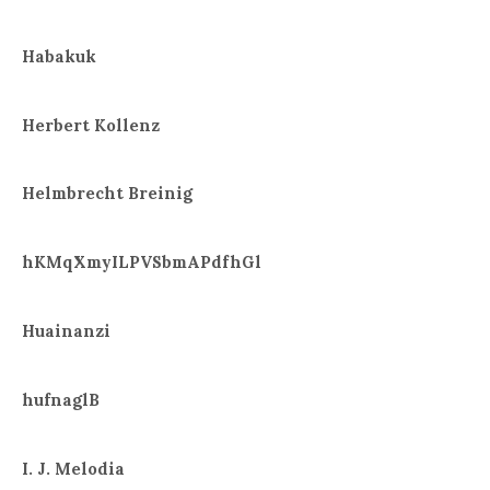
Habakuk
Herbert Kollenz
Helmbrecht Breinig
hKMqXmyILPVSbmAPdfhGl
Huainanzi
hufnaglB
I. J. Melodia