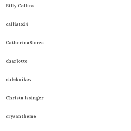
Billy Collins
callisto24
CatherinaSforza
charlotte
chlebnikov
Christa Issinger
crysantheme