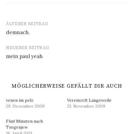
ÄLTERER BEITRAG
Beitrags-
demnach.
Navigation
NEUERER BEITRAG
mein paul yeah
MÖGLICHERWEISE GEFÄLLT DIR AUCH
venen im pelz
Vereinzelt Langeweile
29. Dezember 2009
23. November 2009
Fünf Minuten nach
Turgenjew
16. April 2013