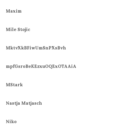
Maxim
Mile Stojic
MktvXkBFiwUmSnPXsBvh
mpfGsroBeKEzxuOQExOTAAiA
MStark
Nastja Matjasch
Niko