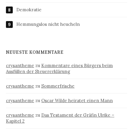
Demokratie
Hemmungslos nicht heucheln
NEUESTE KOMMENTARE
crysantheme
zu
Kommentare eines Bürgers beim
Ausfüllen der Steuererklärung
crysantheme
zu
Sommerfrische
crysantheme
zu
Oscar Wilde heiratet einen Mann
crysantheme
zu
Das Testament der Gräfin Ulrike –
Kapitel 2