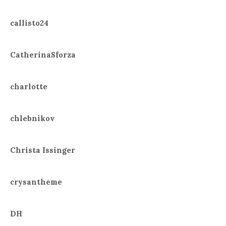
callisto24
CatherinaSforza
charlotte
chlebnikov
Christa Issinger
crysantheme
DH