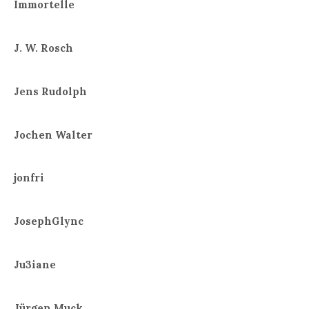
Immortelle
J. W. Rosch
Jens Rudolph
Jochen Walter
jonfri
JosephGlync
Ju3iane
Jürgen Muck