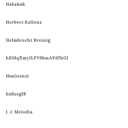
Habakuk
Herbert Kollenz
Helmbrecht Breinig
hKMqXmyILPVSbmAPdfhGl
Huainanzi
hufnaglB
I. J. Melodia