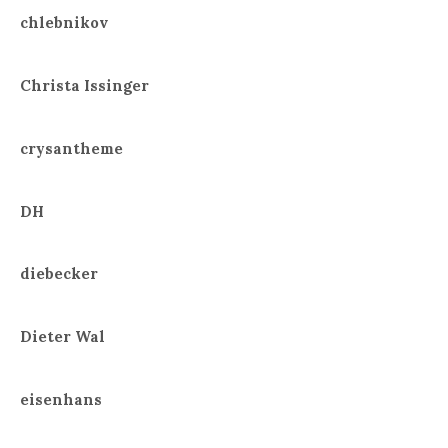
chlebnikov
Christa Issinger
crysantheme
DH
diebecker
Dieter Wal
eisenhans