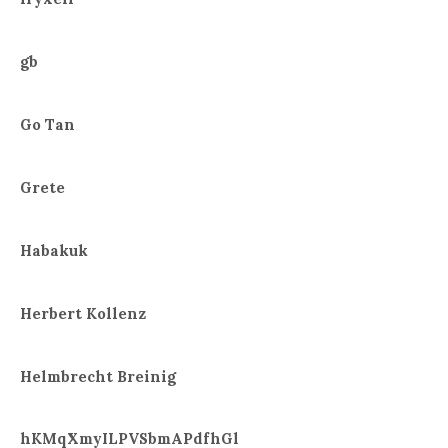
gb
Go Tan
Grete
Habakuk
Herbert Kollenz
Helmbrecht Breinig
hKMqXmyILPVSbmAPdfhGl