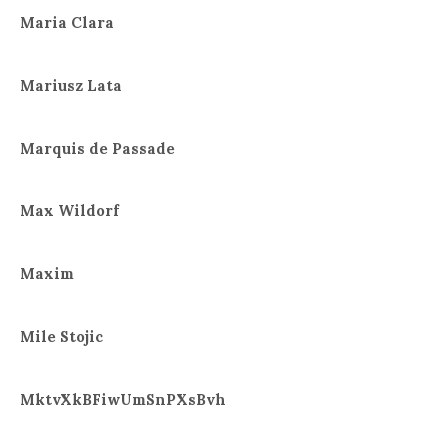
Maria Clara
Mariusz Lata
Marquis de Passade
Max Wildorf
Maxim
Mile Stojic
MktvXkBFiwUmSnPXsBvh