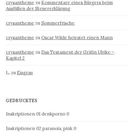
crysantheme
zu
Kommentare eines Bürgers beim
Ausfüllen der Steuererklärung
crysantheme
zu
Sommerfrische
crysantheme
zu
Oscar Wilde heiratet einen Mann
crysantheme
zu
Das Testament der Gräfin Ulrike –
Kapitel 2
L.
zu
Eisgrau
GEDRUCKTES
Inskriptionen 01
denkporno 0
Inskriptionen 02
paranoia, pink 0