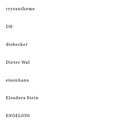
crysantheme
DH
diebecker
Dieter Wal
eisenhans
Eleadora Stein
ENGEL0311