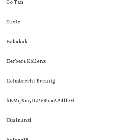
Go Tan
Grete
Habakuk
Herbert Kollenz
Helmbrecht Breinig
hKMqXmyILPVSbmAPdfhGl
Huainanzi
hufnaglB