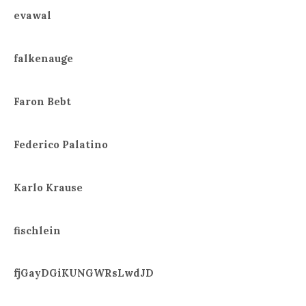
evawal
falkenauge
Faron Bebt
Federico Palatino
Karlo Krause
fischlein
fjGayDGiKUNGWRsLwdJD