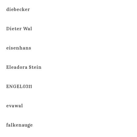
diebecker
Dieter Wal
eisenhans
Eleadora Stein
ENGEL0311
evawal
falkenauge