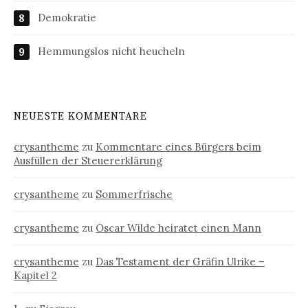
Demokratie
Hemmungslos nicht heucheln
NEUESTE KOMMENTARE
crysantheme
zu
Kommentare eines Bürgers beim
Ausfüllen der Steuererklärung
crysantheme
zu
Sommerfrische
crysantheme
zu
Oscar Wilde heiratet einen Mann
crysantheme
zu
Das Testament der Gräfin Ulrike –
Kapitel 2