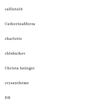
callisto24
CatherinaSforza
charlotte
chlebnikov
Christa Issinger
crysantheme
DH