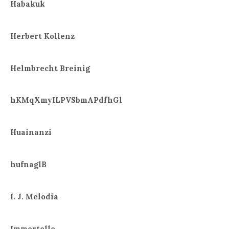
Habakuk
Herbert Kollenz
Helmbrecht Breinig
hKMqXmyILPVSbmAPdfhGl
Huainanzi
hufnaglB
I. J. Melodia
Immortelle