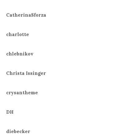
CatherinaSforza
charlotte
chlebnikov
Christa Issinger
crysantheme
DH
diebecker