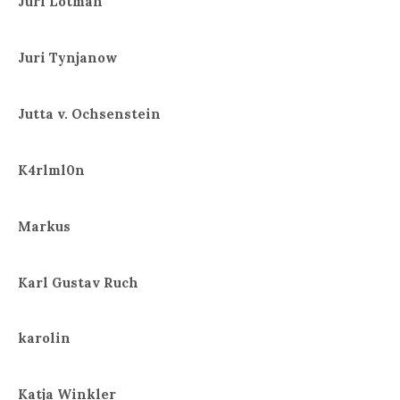
Juri Lotman
Juri Tynjanow
Jutta v. Ochsenstein
K4rlml0n
Markus
Karl Gustav Ruch
karolin
Katja Winkler