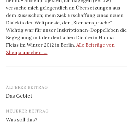
nennt - Außenprojekten, ich dagegen (Perow)
versuche mich gelegentlich an Übersetzungen aus
dem Russischen; mein Ziel: Erschaffung eines neuen
Dialekts der Weltpoesie, der „Sternensprache“.
Wichtig war für unser Inskriptionen-Doppelleben die
Begegnung mit der deutschen Dichterin Hanna
Fleiss im Winter 2012 in Berlin.
Alle Beiträge von
Zhenja ansehen →
ÄLTERER BEITRAG
Beitrags-
Das Gebiet
Navigation
NEUERER BEITRAG
Was soll das?