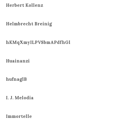
Herbert Kollenz
Helmbrecht Breinig
hKMqXmyILPVSbmAPdfhGl
Huainanzi
hufnaglB
I. J. Melodia
Immortelle