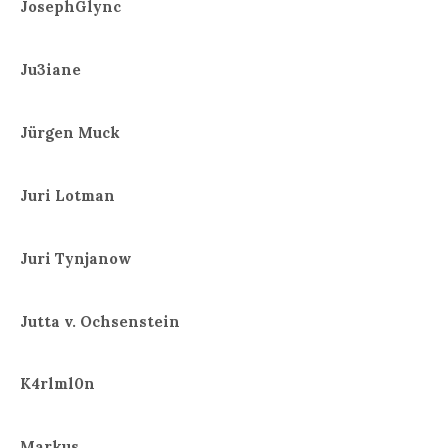
JosephGlync
Ju3iane
Jürgen Muck
Juri Lotman
Juri Tynjanow
Jutta v. Ochsenstein
K4rlml0n
Markus