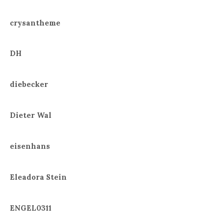
crysantheme
DH
diebecker
Dieter Wal
eisenhans
Eleadora Stein
ENGEL0311