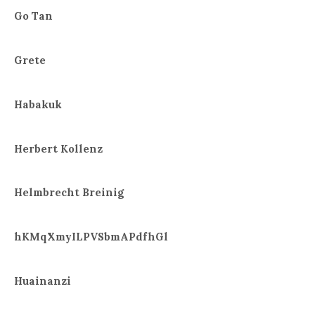
Go Tan
Grete
Habakuk
Herbert Kollenz
Helmbrecht Breinig
hKMqXmyILPVSbmAPdfhGl
Huainanzi