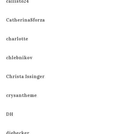
callisto24
CatherinaSforza
charlotte
chlebnikov
Christa Issinger
crysantheme
DH
diebecker