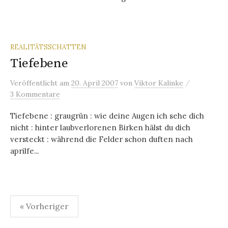
REALITÄTSSCHATTEN
Tiefebene
/
Veröffentlicht
am
20. April 2007
von
Viktor Kalinke
3 Kommentare
Tiefebene : graugrün : wie deine Augen ich sehe dich
nicht : hinter laubverlorenen Birken hälst du dich
versteckt : während die Felder schon duften nach
aprilfe...
Seitennummerierung
« Vorheriger
der