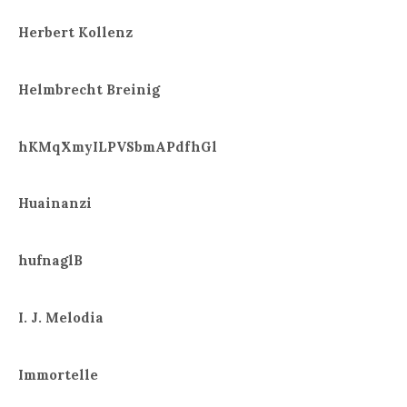
Herbert Kollenz
Helmbrecht Breinig
hKMqXmyILPVSbmAPdfhGl
Huainanzi
hufnaglB
I. J. Melodia
Immortelle