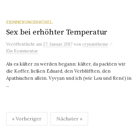
ERINNERUNGSBRÖSEL
Sex bei erhöhter Temperatur
/
Veröffentlicht
am
27. Januar 2017
von
crysantheme
Ein Kommentar
Als es kälter zu werden begann: kälter, da packten wir
die Koffer, ließen Eduard, den Verblüfften, den
Apathischen allein. Vyvyan und ich (wie Lou und René) in
...
Seitennummerierung
« Vorheriger
Nächster »
der