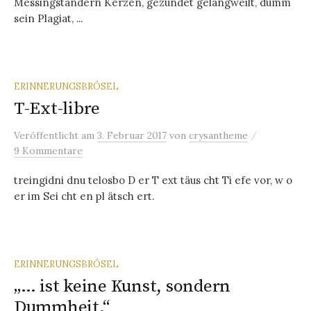
Messingständern Kerzen, gezündet gelangweilt, dumm
sein Plagiat, ...
ERINNERUNGSBRÖSEL
T-Ext-libre
/
Veröffentlicht
am
3. Februar 2017
von
crysantheme
9 Kommentare
treingidni dnu telosbo D er T ext täus cht Ti efe vor, w o
er im Sei cht en pl ätsch ert.
ERINNERUNGSBRÖSEL
„… ist keine Kunst, sondern
Dummheit.“