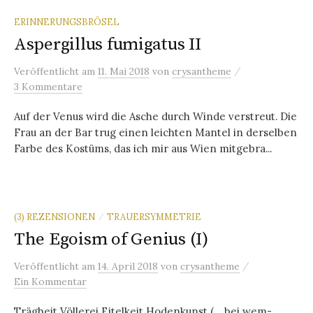
ERINNERUNGSBRÖSEL
Aspergillus fumigatus II
/
Veröffentlicht
am
11. Mai 2018
von
crysantheme
3 Kommentare
Auf der Venus wird die Asche durch Winde verstreut. Die
Frau an der Bar trug einen leichten Mantel in derselben
Farbe des Kostüms, das ich mir aus Wien mitgebra...
(3) REZENSIONEN
TRAUERSYMMETRIE
/
The Egoism of Genius (I)
/
Veröffentlicht
am
14. April 2018
von
crysantheme
Ein Kommentar
Trägheit Völlerei Eitelkeit Hodenkunst (… bei wem-